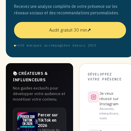
Recevez une analyse complète de votre présence sur les
réseaux sociaux et des recommandations personnalisées.
Audit gratuit 30 min
↗
+650 marques accompagnées depuis 2010
📚 CRÉATEURS &
DÉVELOPPEZ
VOTRE PRÉSENCE
INFLUENCEURS
Nos guides exclusifs pour
Je veux
développer votre audience et
réussir sur
monétiser votre contenu.
Instagram
Abonnés,
interactions,
Percer sur
vues
TikTok en
2026
La Méthode No