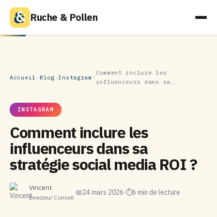
Ruche & Pollen
Comment inclure les
Accueil
›
Blog
›
Instagram
›
influenceurs dans sa…
INSTAGRAM
Comment inclure les
influenceurs dans sa
stratégie social media ROI ?
Vincent
📅
24 mars 2026
⏱
6 min de lecture
Directeur Conseil