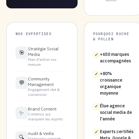
NOS EXPERTISES
POURQUOI RUCHE
& POLLEN
Stratégie Social
🎯
Media
+650 marques
✓
Plan d'action sur
accompagnées
mesure
+80%
✓
Community
croissance
💬
Management
organique
Engagement réel &
moyenne
conversion
Élue agence
✓
Brand Content
✨
social media de
Contenus qui
l'année
marquent les esprits
Experts certifiés
✓
Audit & Veille
🔍
Meta, Google &
Diagnostic complet