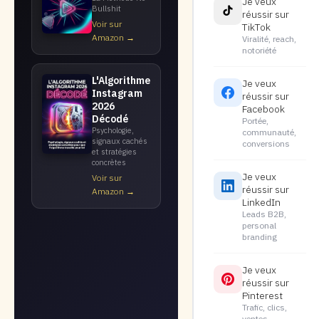
Je veux
Bullshit
réussir sur
Voir sur
TikTok
Amazon →
Viralité, reach,
notoriété
L'Algorithme
Je veux
Instagram
réussir sur
2026
Facebook
Décodé
Portée,
Psychologie,
communauté,
signaux cachés
conversions
et stratégies
concrètes
Je veux
Voir sur
réussir sur
Amazon →
LinkedIn
Leads B2B,
personal
branding
Je veux
réussir sur
Pinterest
Trafic, clics,
ventes