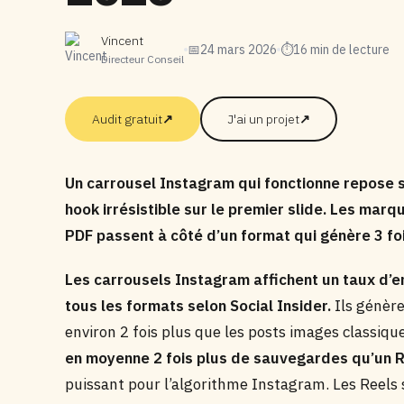
Vincent
📅
24 mars 2026
⏱
16 min de lecture
Directeur Conseil
Audit gratuit
↗
J'ai un projet
↗
Un carrousel Instagram qui fonctionne repose s
hook irrésistible sur le premier slide. Les mar
PDF passent à côté d’un format qui génère 3 fo
Les carrousels Instagram affichent un taux d’
tous les formats selon Social Insider.
Ils génère
environ 2 fois plus que les posts images classique
en moyenne 2 fois plus de sauvegardes qu’un 
puissant pour l’algorithme Instagram. Les Reels 