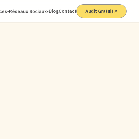
Blog
Contact
ices
Réseaux Sociaux
Audit Gratuit
↗
▾
▾