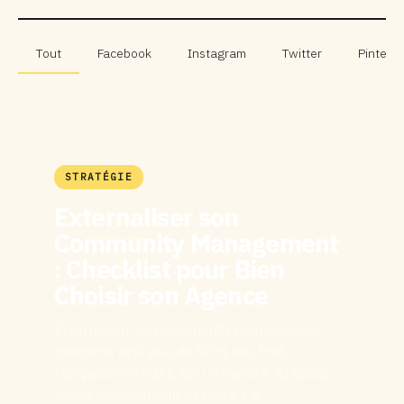
Tout
Facebook
Instagram
Twitter
Pinteres
STRATÉGIE
Externaliser son
Community Management
: Checklist pour Bien
Choisir son Agence
Externaliser son community management
concerne déjà plus de 60 % des PME
françaises en 2025, sur un marché du social
media management évalué à 1,8…