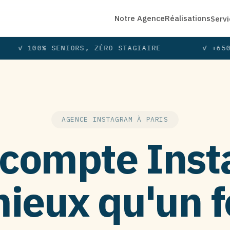
Notre Agence
Réalisations
Serv
✓ 100% SENIORS, ZÉRO STAGIAIRE
✓ +650
AGENCE INSTAGRAM À PARIS
 compte Ins
ieux qu'un 