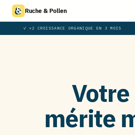
Ruche & Pollen
✓ ×2 CROISSANCE ORGANIQUE EN 3 MOIS
Votre
mérite m