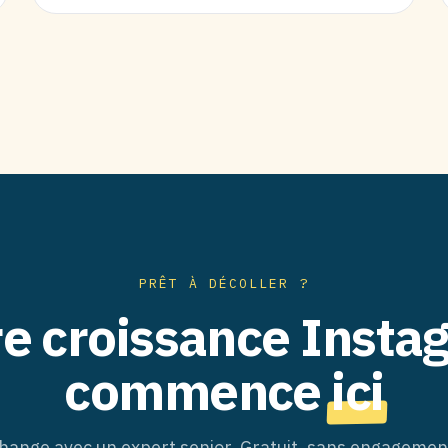
PRÊT À DÉCOLLER ?
re croissance Insta
commence
ici
hange avec un expert senior. Gratuit, sans engagemen