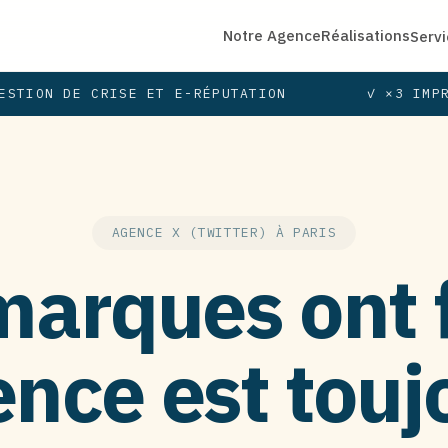
Notre Agence
Réalisations
Serv
STION DE CRISE ET E-RÉPUTATION
✓ ×3 IMPR
AGENCE X (TWITTER) À PARIS
marques ont f
ence est tou