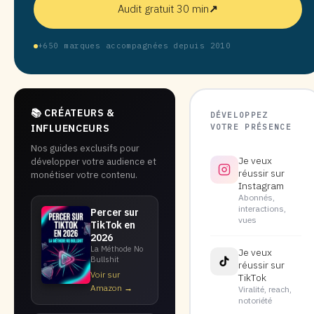
Audit gratuit 30 min
↗
+650 marques accompagnées depuis 2010
📚 CRÉATEURS &
DÉVELOPPEZ
VOTRE PRÉSENCE
INFLUENCEURS
Nos guides exclusifs pour
Je veux
développer votre audience et
réussir sur
monétiser votre contenu.
Instagram
Abonnés,
interactions,
Percer sur
vues
TikTok en
2026
La Méthode No
Je veux
Bullshit
réussir sur
Voir sur
TikTok
Amazon →
Viralité, reach,
notoriété