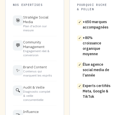
NOS EXPERTISES
POURQUOI RUCHE
& POLLEN
Stratégie Social
🎯
Media
+650 marques
✓
Plan d'action sur
accompagnées
mesure
+80%
✓
Community
croissance
💬
Management
organique
Engagement réel &
moyenne
conversion
Élue agence
✓
Brand Content
✨
social media de
Contenus qui
l'année
marquent les esprits
Experts certifiés
✓
Audit & Veille
🔍
Meta, Google &
Diagnostic complet
& veille
TikTok
concurrentielle
Influence
🤝