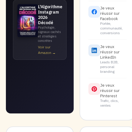
L'Algorithme
Je veux
Instagram
réussir sur
2026
Facebook
Décodé
Portée,
Psychologie,
communauté,
signaux cachés
conversions
et stratégies
concrètes
Je veux
Voir sur
réussir sur
Amazon →
LinkedIn
Leads B2B,
personal
branding
Je veux
réussir sur
Pinterest
Trafic, clics,
ventes