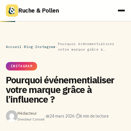
Ruche & Pollen
Pourquoi événementialiser
Accueil
›
Blog
›
Instagram
›
votre marque grâce à…
INSTAGRAM
Pourquoi événementialiser
votre marque grâce à
l’influence ?
Rédacteur
📅
24 mars 2026
⏱
6 min de lecture
Directeur Conseil