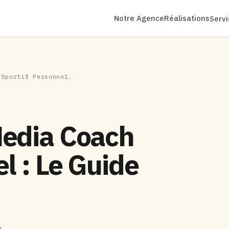
Notre Agence
Réalisations
Serv
 Sportif Personnel…
Media Coach
l : Le Guide
e