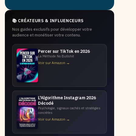
📚 CRÉATEURS & INFLUENCEURS
Nos guides exclusifs pour développer votre
audience et monétiser votre contenu.
Percer sur TikTok en 2026
La Méthode No Bullshit
Voir sur Amazon →
L'Algorithme Instagram 2026
Décodé
Psychologie, signaux cachés et stratégies
concrètes
Voir sur Amazon →