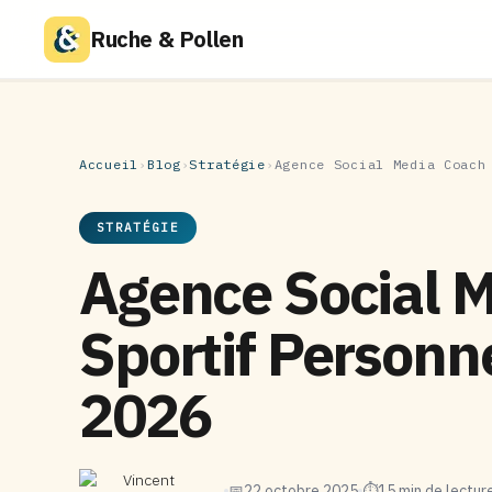
Ruche & Pollen
Accueil
›
Blog
›
Stratégie
›
Agence Social Media Coach
STRATÉGIE
Agence Social 
Sportif Personne
2026
Vincent
📅
22 octobre 2025
⏱
15 min de lectur