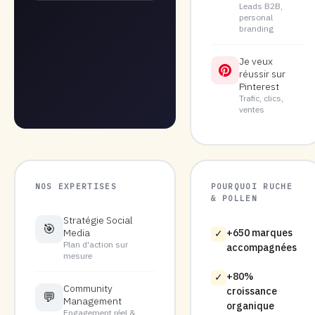
Leads B2B,
personal
branding
Je veux
réussir sur
Pinterest
Trafic, clics,
ventes
NOS EXPERTISES
POURQUOI RUCHE
& POLLEN
Stratégie Social
🎯
Media
+650 marques
✓
Plan d'action sur
accompagnées
mesure
+80%
✓
Community
croissance
💬
Management
organique
Engagement réel &