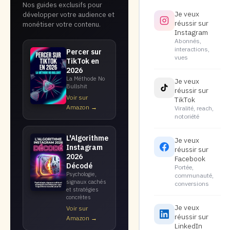
Nos guides exclusifs pour
Je veux
développer votre audience et
réussir sur
monétiser votre contenu.
Instagram
Abonnés,
interactions,
Percer sur
vues
TikTok en
2026
La Méthode No
Je veux
Bullshit
réussir sur
Voir sur
TikTok
Amazon →
Viralité, reach,
notoriété
L'Algorithme
Je veux
Instagram
réussir sur
2026
Facebook
Décodé
Portée,
Psychologie,
communauté,
signaux cachés
conversions
et stratégies
concrètes
Je veux
Voir sur
réussir sur
Amazon →
LinkedIn