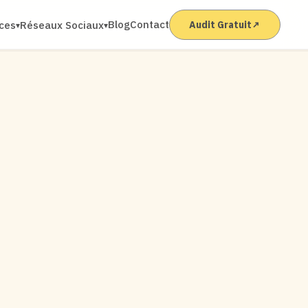
Blog
Contact
ices
Réseaux Sociaux
Audit Gratuit
↗
▾
▾