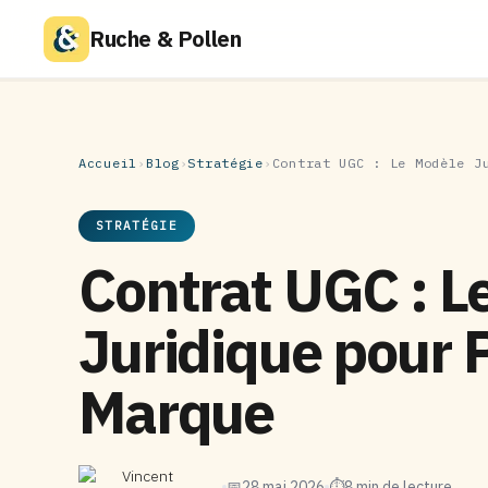
Ruche & Pollen
Accueil
›
Blog
›
Stratégie
›
Contrat UGC : Le Modèle J
STRATÉGIE
Contrat UGC : L
Juridique pour 
Marque
Vincent
📅
28 mai 2026
⏱
8 min de lecture