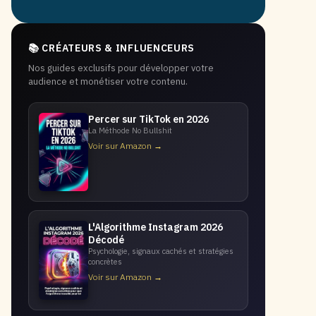
📚 CRÉATEURS & INFLUENCEURS
Nos guides exclusifs pour développer votre
audience et monétiser votre contenu.
Percer sur TikTok en 2026
La Méthode No Bullshit
Voir sur Amazon →
L'Algorithme Instagram 2026
Décodé
Psychologie, signaux cachés et stratégies
concrètes
Voir sur Amazon →