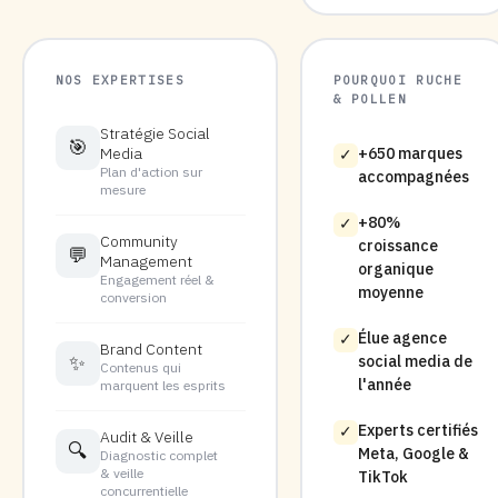
NOS EXPERTISES
POURQUOI RUCHE
& POLLEN
Stratégie Social
🎯
Media
+650 marques
✓
Plan d'action sur
accompagnées
mesure
+80%
✓
Community
croissance
💬
Management
organique
Engagement réel &
moyenne
conversion
Élue agence
✓
Brand Content
✨
social media de
Contenus qui
l'année
marquent les esprits
Experts certifiés
✓
Audit & Veille
🔍
Meta, Google &
Diagnostic complet
& veille
TikTok
concurrentielle