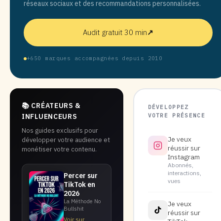
réseaux sociaux et des recommandations personnalisées.
Audit gratuit 30 min
↗
+650 marques accompagnées depuis 2010
📚 CRÉATEURS &
DÉVELOPPEZ
VOTRE PRÉSENCE
INFLUENCEURS
Nos guides exclusifs pour
Je veux
développer votre audience et
réussir sur
monétiser votre contenu.
Instagram
Abonnés,
interactions,
Percer sur
vues
TikTok en
2026
La Méthode No
Je veux
Bullshit
réussir sur
Voir sur