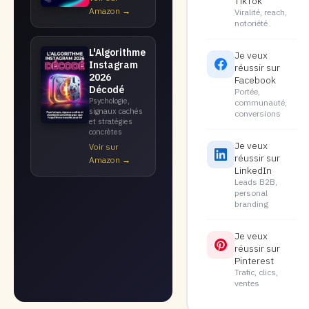
TikTok
Amazon →
Viralité, reach,
notoriété
L'Algorithme
Je veux
Instagram
réussir sur
2026
Facebook
Décodé
Portée,
Psychologie,
communauté,
signaux cachés
conversions
et stratégies
concrètes
Je veux
Voir sur
réussir sur
Amazon →
LinkedIn
Leads B2B,
personal
branding
Je veux
réussir sur
Pinterest
Trafic, clics,
ventes