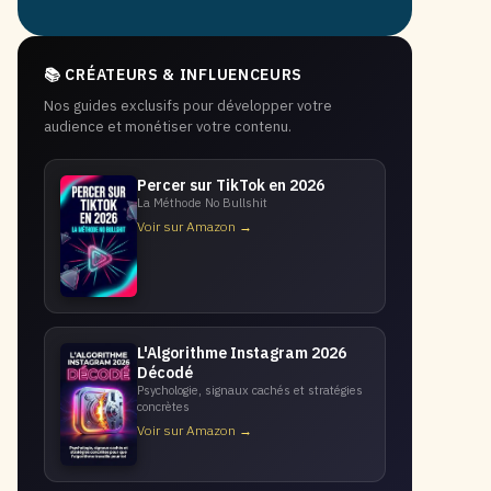
📚 CRÉATEURS & INFLUENCEURS
Nos guides exclusifs pour développer votre
audience et monétiser votre contenu.
Percer sur TikTok en 2026
La Méthode No Bullshit
Voir sur Amazon →
L'Algorithme Instagram 2026
Décodé
Psychologie, signaux cachés et stratégies
concrètes
Voir sur Amazon →