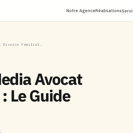
Notre Agence
Réalisations
Serv
t Divorce Familial…
Media Avocat
 : Le Guide
e