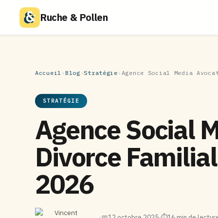
Ruche & Pollen
Accueil
›
Blog
›
Stratégie
›
Agence Social Media Avoca
STRATÉGIE
Agence Social 
Divorce Familial
2026
Vincent
📅
12 octobre 2025
⏱
16 min de lectur