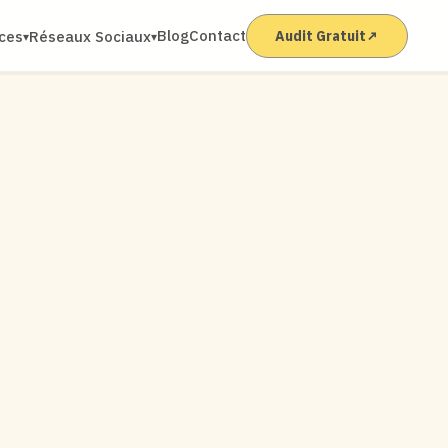
Blog
Contact
ices
Réseaux Sociaux
Audit Gratuit
↗
▾
▾