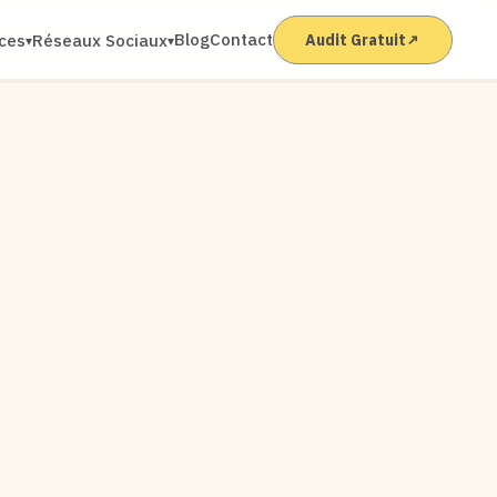
Blog
Contact
ices
Réseaux Sociaux
Audit Gratuit
↗
▾
▾