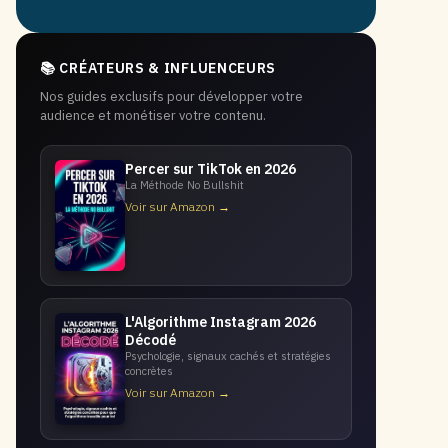
📚 CRÉATEURS & INFLUENCEURS
Nos guides exclusifs pour développer votre
audience et monétiser votre contenu.
Percer sur TikTok en 2026
La Méthode No Bullshit
Voir sur Amazon →
L'Algorithme Instagram 2026
Décodé
Psychologie, signaux cachés et stratégies
concrètes
Voir sur Amazon →