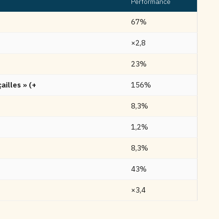
Performance
67%
×2,8
23%
ailles » (+
156%
8,3%
1,2%
8,3%
43%
×3,4