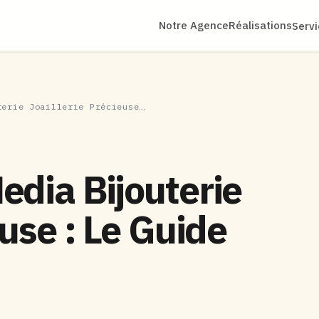
Notre Agence
Réalisations
Serv
terie Joaillerie Précieuse…
edia Bijouterie
euse : Le Guide