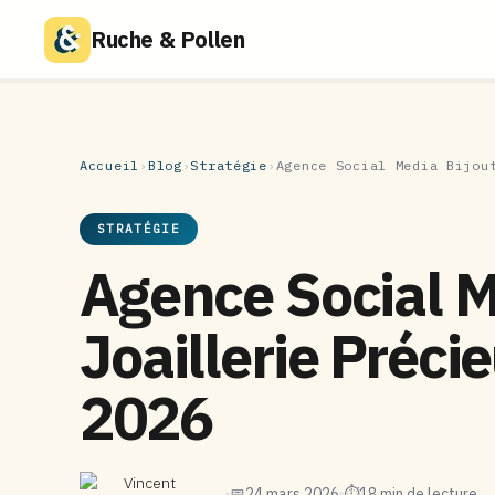
Ruche & Pollen
Accueil
›
Blog
›
Stratégie
›
Agence Social Media Bijou
STRATÉGIE
Agence Social M
Joaillerie Préci
2026
Vincent
📅
24 mars 2026
⏱
18 min de lecture