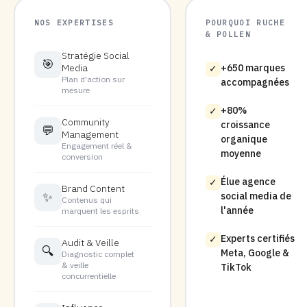
NOS EXPERTISES
POURQUOI RUCHE
& POLLEN
Stratégie Social
🎯
Media
+650 marques
✓
Plan d'action sur
accompagnées
mesure
+80%
✓
Community
croissance
💬
Management
organique
Engagement réel &
moyenne
conversion
Élue agence
✓
Brand Content
✨
social media de
Contenus qui
l'année
marquent les esprits
Experts certifiés
✓
Audit & Veille
🔍
Meta, Google &
Diagnostic complet
& veille
TikTok
concurrentielle