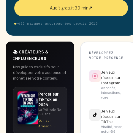
Audit gratuit 30 min
↗
+650 marques accompagnées depuis 2010
📚 CRÉATEURS &
DÉVELOPPEZ
VOTRE PRÉSENCE
INFLUENCEURS
Nos guides exclusifs pour
Je veux
développer votre audience et
réussir sur
monétiser votre contenu.
Instagram
Abonnés,
interactions,
Percer sur
vues
TikTok en
2026
La Méthode No
Je veux
Bullshit
réussir sur
Voir sur
TikTok
Amazon →
Viralité, reach,
notoriété