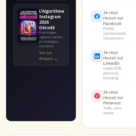
L'Algorithme
Je veux
Instagram
réussir sur
2026
Facebook
Décodé
Portée,
Psychologie,
communauté,
signaux cachés
conversions
et stratégies
concrètes
Je veux
Voir sur
réussir sur
Amazon →
LinkedIn
Leads B2B,
personal
branding
Je veux
réussir sur
Pinterest
Trafic, clics,
ventes