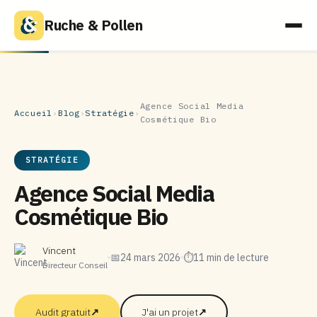
Ruche & Pollen
Agence Social Media
Accueil
›
Blog
›
Stratégie
›
Cosmétique Bio
STRATÉGIE
Agence Social Media
Cosmétique Bio
Vincent
📅
24 mars 2026
⏱
11 min de lecture
Directeur Conseil
Audit gratuit
↗
J'ai un projet
↗