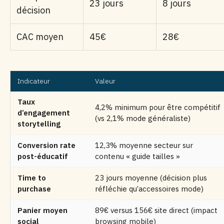
23 jours
8 jours
décision
CAC moyen
45€
28€
Indicateur
Valeur
Taux
4,2% minimum pour être compétitif
d’engagement
(vs 2,1% mode généraliste)
storytelling
Conversion rate
12,3% moyenne secteur sur
post-éducatif
contenu « guide tailles »
Time to
23 jours moyenne (décision plus
purchase
réfléchie qu’accessoires mode)
Panier moyen
89€ versus 156€ site direct (impact
social
browsing mobile)