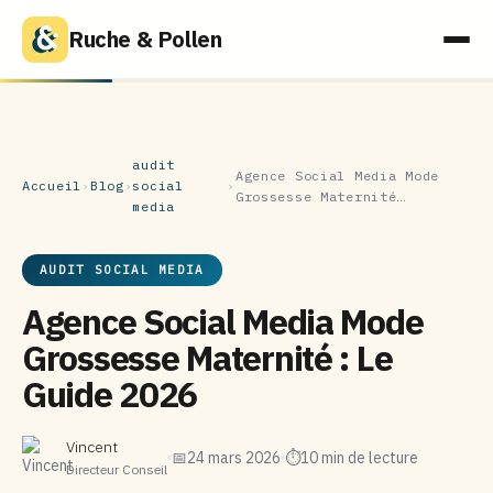
Ruche & Pollen
audit
Agence Social Media Mode
Accueil
›
Blog
›
social
›
Grossesse Maternité…
media
AUDIT SOCIAL MEDIA
Agence Social Media Mode
Grossesse Maternité : Le
Guide 2026
Vincent
📅
24 mars 2026
⏱
10 min de lecture
Directeur Conseil