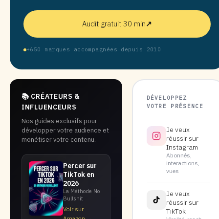
Audit gratuit 30 min
↗
+650 marques accompagnées depuis 2010
📚 CRÉATEURS &
DÉVELOPPEZ
VOTRE PRÉSENCE
INFLUENCEURS
Nos guides exclusifs pour
Je veux
développer votre audience et
réussir sur
monétiser votre contenu.
Instagram
Abonnés,
interactions,
Percer sur
vues
TikTok en
2026
La Méthode No
Je veux
Bullshit
réussir sur
Voir sur
TikTok
Amazon →