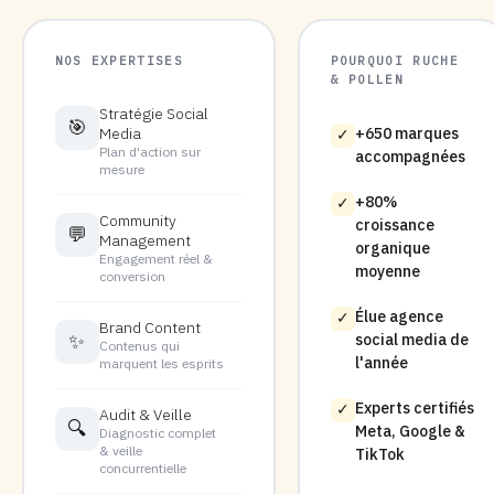
NOS EXPERTISES
POURQUOI RUCHE
& POLLEN
Stratégie Social
🎯
Media
+650 marques
✓
Plan d'action sur
accompagnées
mesure
+80%
✓
Community
croissance
💬
Management
organique
Engagement réel &
moyenne
conversion
Élue agence
✓
Brand Content
✨
social media de
Contenus qui
l'année
marquent les esprits
Experts certifiés
✓
Audit & Veille
🔍
Meta, Google &
Diagnostic complet
& veille
TikTok
concurrentielle