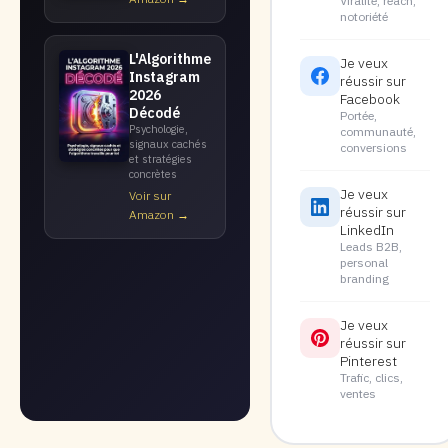
Viralité, reach,
notoriété
L'Algorithme
Je veux
Instagram
réussir sur
2026
Facebook
Décodé
Portée,
Psychologie,
communauté,
signaux cachés
conversions
et stratégies
concrètes
Je veux
Voir sur
réussir sur
Amazon →
LinkedIn
Leads B2B,
personal
branding
Je veux
réussir sur
Pinterest
Trafic, clics,
ventes