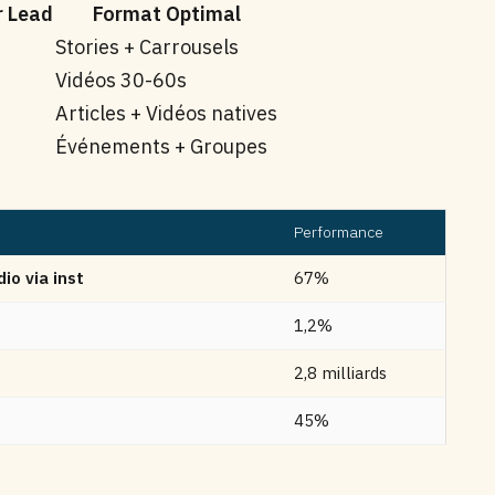
r Lead
Format Optimal
Stories + Carrousels
Vidéos 30-60s
Articles + Vidéos natives
Événements + Groupes
Performance
io via inst
67%
1,2%
2,8 milliards
45%