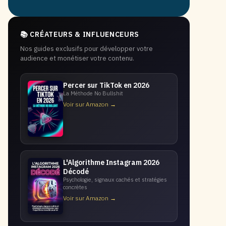
📚 CRÉATEURS & INFLUENCEURS
Nos guides exclusifs pour développer votre
audience et monétiser votre contenu.
Percer sur TikTok en 2026
La Méthode No Bullshit
Voir sur Amazon →
L'Algorithme Instagram 2026
Décodé
Psychologie, signaux cachés et stratégies
concrètes
Voir sur Amazon →