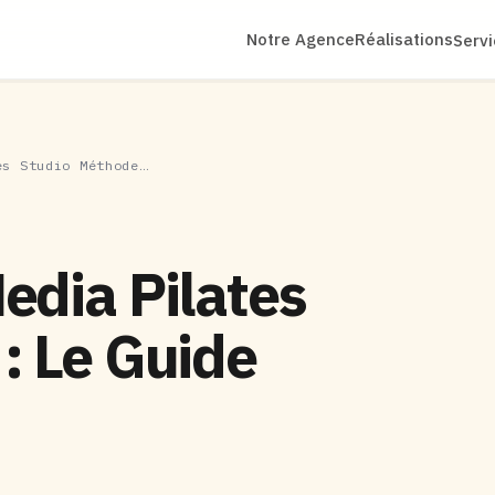
Notre Agence
Réalisations
Serv
es Studio Méthode…
edia Pilates
: Le Guide