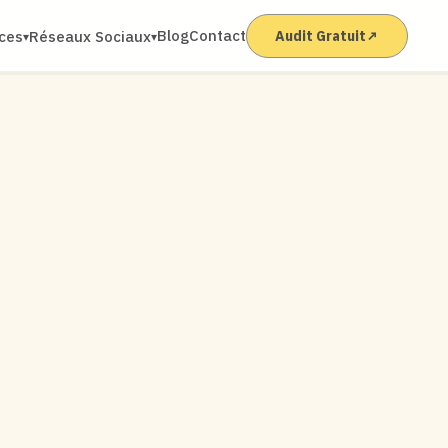
Blog
Contact
ices
Réseaux Sociaux
Audit Gratuit
↗
▾
▾