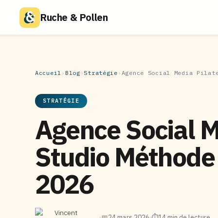
Ruche & Pollen
Accueil
›
Blog
›
Stratégie
›
Agence Social Media Pilat
STRATÉGIE
Agence Social M
Studio Méthode 
2026
Vincent
📅
24 mars 2026
⏱
14 min de lecture