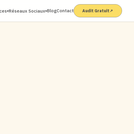
Blog
Contact
ices
Réseaux Sociaux
Audit Gratuit
↗
▾
▾