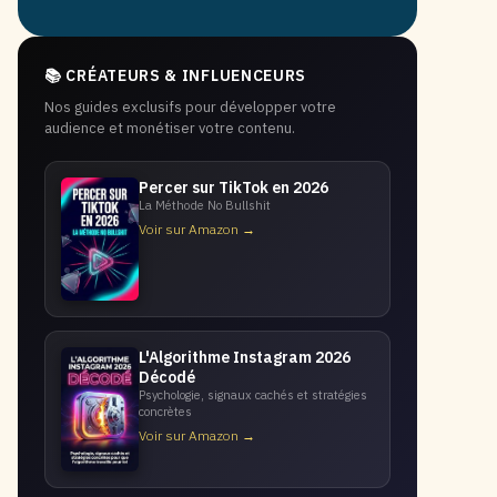
📚 CRÉATEURS & INFLUENCEURS
Nos guides exclusifs pour développer votre
audience et monétiser votre contenu.
Percer sur TikTok en 2026
La Méthode No Bullshit
Voir sur Amazon →
L'Algorithme Instagram 2026
Décodé
Psychologie, signaux cachés et stratégies
concrètes
Voir sur Amazon →