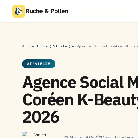
Ruche & Pollen
Accueil
›
Blog
›
Stratégie
›
Agence Social Media Skinc
STRATÉGIE
Agence Social M
Coréen K-Beauty
2026
Vincent
📅
24 mars 2026
⏱
14 min de lecture