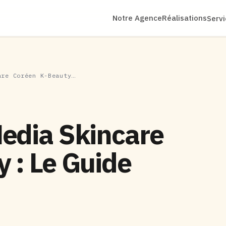
Notre Agence
Réalisations
Serv
are Coréen K-Beauty…
edia Skincare
 : Le Guide