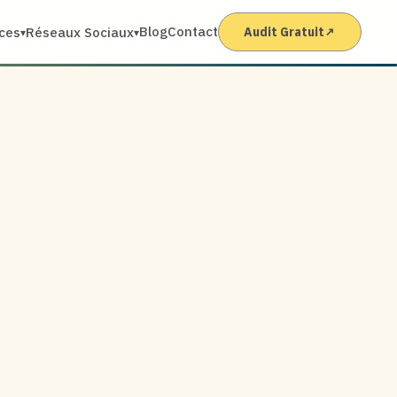
Blog
Contact
ices
Réseaux Sociaux
Audit Gratuit
↗
▾
▾