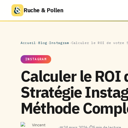
Ruche & Pollen
Accueil
›
Blog
›
Instagram
›
Calculer le ROI de votre 
INSTAGRAM
Calculer le ROI 
Stratégie Insta
Méthode Compl
Vincent
📅
24 mars 2026
⏱
5 min de lecture