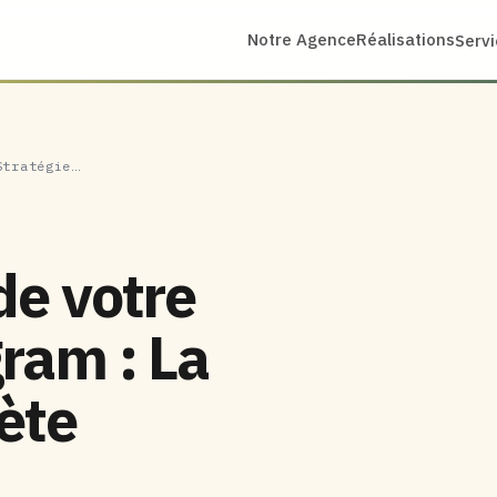
Notre Agence
Réalisations
Serv
Stratégie…
de votre
gram : La
ète