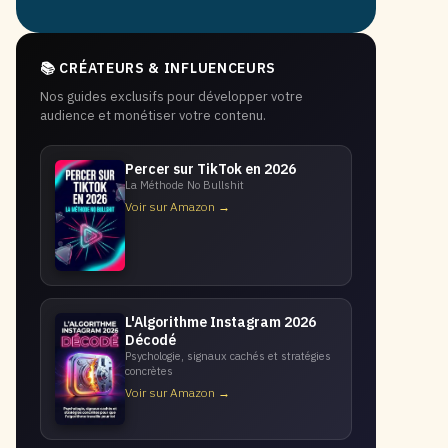
📚 CRÉATEURS & INFLUENCEURS
Nos guides exclusifs pour développer votre
audience et monétiser votre contenu.
Percer sur TikTok en 2026
La Méthode No Bullshit
Voir sur Amazon →
L'Algorithme Instagram 2026
Décodé
Psychologie, signaux cachés et stratégies
concrètes
Voir sur Amazon →