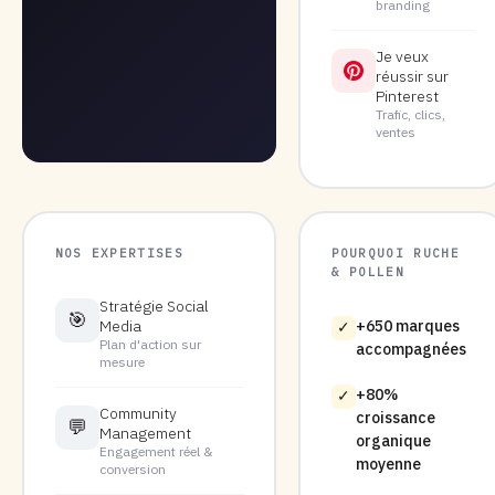
branding
Je veux
réussir sur
Pinterest
Trafic, clics,
ventes
NOS EXPERTISES
POURQUOI RUCHE
& POLLEN
Stratégie Social
🎯
Media
+650 marques
✓
Plan d'action sur
accompagnées
mesure
+80%
✓
Community
croissance
💬
Management
organique
Engagement réel &
moyenne
conversion