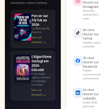
réussir sur
monétiser votre contenu.
Instagram
Abonnés,
interactions,
Percer sur
vues
TikTok en
2026
La Méthode No
Je veux
Bullshit
réussir sur
Voir sur
TikTok
Amazon →
Viralité, reach,
notoriété
L'Algorithme
Je veux
Instagram
réussir sur
2026
Facebook
Décodé
Portée,
Psychologie,
communauté,
signaux cachés
conversions
et stratégies
concrètes
Je veux
Voir sur
réussir sur
Amazon →
LinkedIn
Leads B2B,
personal