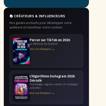
📚 CRÉATEURS & INFLUENCEURS
Nos guides exclusifs pour développer votre
audience et monétiser votre contenu.
Percer sur TikTok en 2026
La Méthode No Bullshit
Voir sur Amazon →
L'Algorithme Instagram 2026
Décodé
Psychologie, signaux cachés et stratégies
concrètes
Voir sur Amazon →