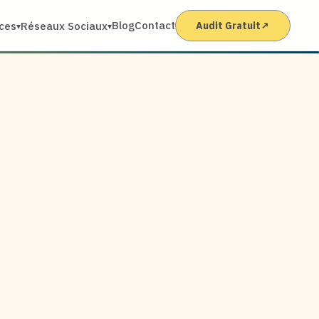
Blog
Contact
ices
Réseaux Sociaux
Audit Gratuit
↗
▾
▾