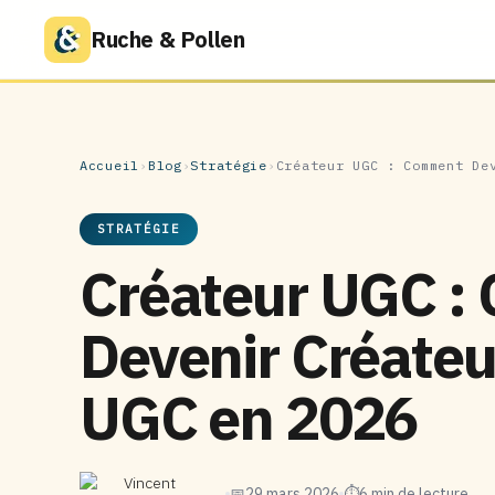
Ruche & Pollen
Accueil
›
Blog
›
Stratégie
›
Créateur UGC : Comment De
STRATÉGIE
Créateur UGC 
Devenir Créateu
UGC en 2026
Vincent
📅
29 mars 2026
⏱
6 min de lecture