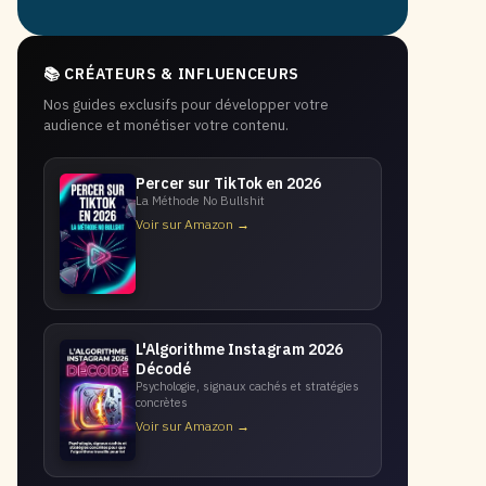
📚 CRÉATEURS & INFLUENCEURS
Nos guides exclusifs pour développer votre
audience et monétiser votre contenu.
Percer sur TikTok en 2026
La Méthode No Bullshit
Voir sur Amazon →
L'Algorithme Instagram 2026
Décodé
Psychologie, signaux cachés et stratégies
concrètes
Voir sur Amazon →