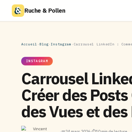
Ruche & Pollen
Accueil
›
Blog
›
Instagram
›
Carrousel LinkedIn : Comm
INSTAGRAM
Carrousel Link
Créer des Posts
des Vues et des
Vincent
📅
24 mars 2026
⏱
10 min de lecture