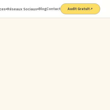
Blog
Contact
ices
Réseaux Sociaux
Audit Gratuit
↗
▾
▾