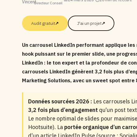
Directeur Conseil
Audit gratuit
↗
J'ai un projet
↗
Un carrousel LinkedIn performant applique les
hook puissant sur le premier slide, une progressi
LinkedIn : le ton expert et la profondeur de 
carrousels LinkedIn génèrent 3,2 fois plus d’e
Marketing Solutions, avec un sweet spot entre 8
Données sourcées 2026 :
Les carrousels L
3,2 fois plus d’engagement
qu’un post text
Le nombre optimal de slides pour maximise
Hootsuite). La
portée organique d’un carrou
d’un article LinkedIn Pulse (source : Social