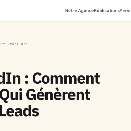
Notre Agence
Réalisations
Serv
ent Créer des…
edIn : Comment
 Qui Génèrent
 Leads