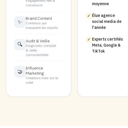
Engagement réel &
moyenne
conversion
Élue agence
✓
Brand Content
✨
social media de
Contenus qui
l'année
marquent les esprits
Experts certifiés
✓
Audit & Veille
🔍
Meta, Google &
Diagnostic complet
& veille
TikTok
concurrentielle
Influence
🤝
Marketing
Créateurs triés sur le
volet