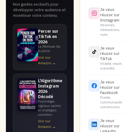
Nos guides exclusifs pour
Je veux
développer votre audience et
réussir sur
monétiser votre contenu.
Instagram
Abonnés,
interactions,
Percer sur
vues
TikTok en
2026
La Méthode No
Je veux
Bullshit
réussir sur
Voir sur
TikTok
Amazon →
Viralité, reach,
notoriété
L'Algorithme
Je veux
Instagram
réussir sur
2026
Facebook
Décodé
Portée,
Psychologie,
communauté,
signaux cachés
conversions
et stratégies
concrètes
Je veux
Voir sur
réussir sur
Amazon →
LinkedIn