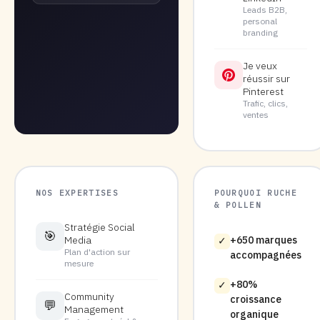
Leads B2B,
personal
branding
Je veux
réussir sur
Pinterest
Trafic, clics,
ventes
NOS EXPERTISES
POURQUOI RUCHE
& POLLEN
Stratégie Social
🎯
Media
+650 marques
✓
Plan d'action sur
accompagnées
mesure
+80%
✓
Community
croissance
💬
Management
organique