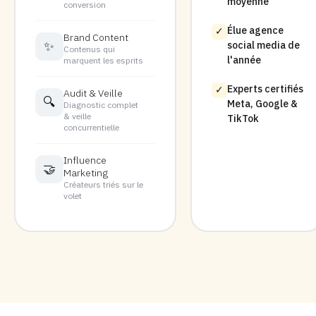
moyenne
conversion
Élue agence
✓
Brand Content
✨
social media de
Contenus qui
l'année
marquent les esprits
Experts certifiés
✓
Audit & Veille
🔍
Meta, Google &
Diagnostic complet
& veille
TikTok
concurrentielle
Influence
🤝
Marketing
Créateurs triés sur le
volet