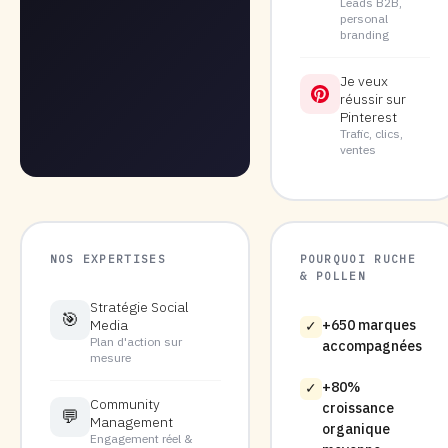
Leads B2B,
personal
branding
Je veux
réussir sur
Pinterest
Trafic, clics,
ventes
NOS EXPERTISES
POURQUOI RUCHE
& POLLEN
Stratégie Social
🎯
Media
+650 marques
✓
Plan d'action sur
accompagnées
mesure
+80%
✓
Community
croissance
💬
Management
organique
Engagement réel &