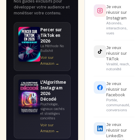
Nos guides exclusifs pour
Je veux
développer votre audience et
réussir sur
monétiser votre contenu.
Instagram
Abonnés,
interactions,
Percer sur
vues
TikTok en
2026
La Méthode No
Je veux
Bullshit
réussir sur
Voir sur
TikTok
Amazon →
Viralité, reach,
notoriété
L'Algorithme
Je veux
Instagram
réussir sur
2026
Facebook
Décodé
Portée,
Psychologie,
communauté,
signaux cachés
conversions
et stratégies
concrètes
Je veux
Voir sur
réussir sur
Amazon →
LinkedIn