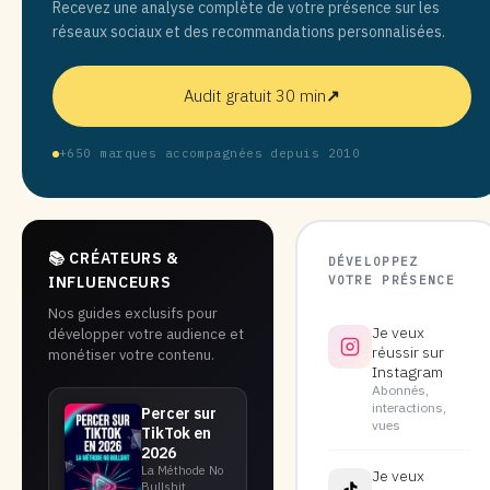
Recevez une analyse complète de votre présence sur les
réseaux sociaux et des recommandations personnalisées.
Audit gratuit 30 min
↗
+650 marques accompagnées depuis 2010
📚 CRÉATEURS &
DÉVELOPPEZ
VOTRE PRÉSENCE
INFLUENCEURS
Nos guides exclusifs pour
Je veux
développer votre audience et
réussir sur
monétiser votre contenu.
Instagram
Abonnés,
interactions,
Percer sur
vues
TikTok en
2026
La Méthode No
Je veux
Bullshit