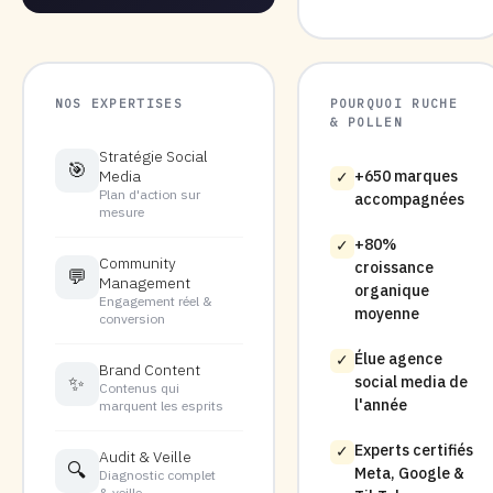
NOS EXPERTISES
POURQUOI RUCHE
& POLLEN
Stratégie Social
🎯
Media
+650 marques
✓
Plan d'action sur
accompagnées
mesure
+80%
✓
Community
croissance
💬
Management
organique
Engagement réel &
moyenne
conversion
Élue agence
✓
Brand Content
✨
social media de
Contenus qui
l'année
marquent les esprits
Experts certifiés
✓
Audit & Veille
🔍
Meta, Google &
Diagnostic complet
& veille