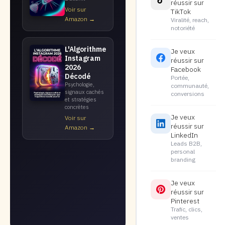
réussir sur
Voir sur
TikTok
Amazon →
Viralité, reach,
notoriété
L'Algorithme
Je veux
Instagram
réussir sur
2026
Facebook
Décodé
Portée,
Psychologie,
communauté,
signaux cachés
conversions
et stratégies
concrètes
Je veux
Voir sur
réussir sur
Amazon →
LinkedIn
Leads B2B,
personal
branding
Je veux
réussir sur
Pinterest
Trafic, clics,
ventes