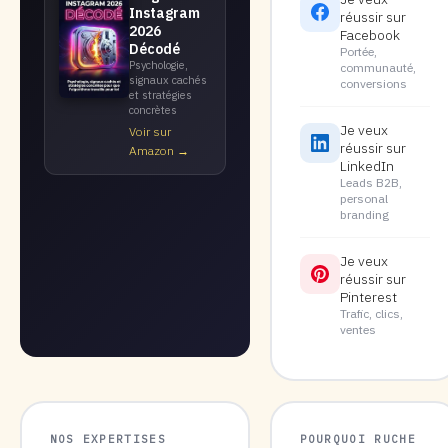
Instagram
réussir sur
2026
Facebook
Décodé
Portée,
Psychologie,
communauté,
signaux cachés
conversions
et stratégies
concrètes
Je veux
Voir sur
réussir sur
Amazon →
LinkedIn
Leads B2B,
personal
branding
Je veux
réussir sur
Pinterest
Trafic, clics,
ventes
NOS EXPERTISES
POURQUOI RUCHE