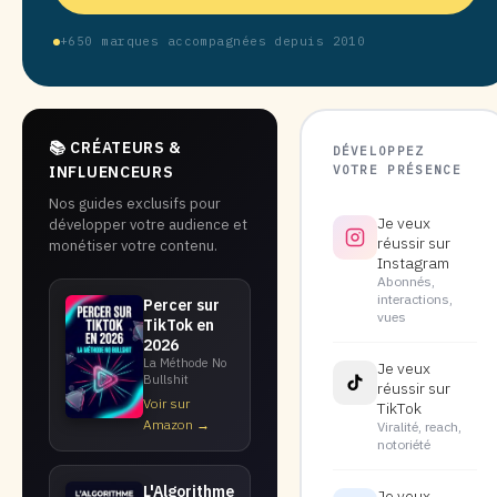
+650 marques accompagnées depuis 2010
📚 CRÉATEURS &
DÉVELOPPEZ
VOTRE PRÉSENCE
INFLUENCEURS
Nos guides exclusifs pour
Je veux
développer votre audience et
réussir sur
monétiser votre contenu.
Instagram
Abonnés,
interactions,
Percer sur
vues
TikTok en
2026
La Méthode No
Je veux
Bullshit
réussir sur
Voir sur
TikTok
Amazon →
Viralité, reach,
notoriété
L'Algorithme
Je veux