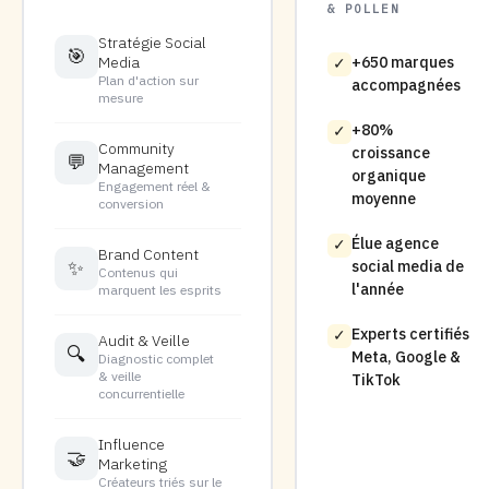
& POLLEN
Stratégie Social
🎯
Media
+650 marques
✓
Plan d'action sur
accompagnées
mesure
+80%
✓
Community
croissance
💬
Management
organique
Engagement réel &
moyenne
conversion
Élue agence
✓
Brand Content
✨
social media de
Contenus qui
l'année
marquent les esprits
Experts certifiés
✓
Audit & Veille
🔍
Meta, Google &
Diagnostic complet
& veille
TikTok
concurrentielle
Influence
🤝
Marketing
Créateurs triés sur le