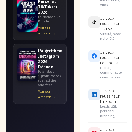
Percer sur
vues
TikTok en
2026
La Méthode No
Je veux
Bullshit
réussir sur
Voir sur
TikTok
Amazon →
Viralité, reach,
notoriété
L'Algorithme
Je veux
Instagram
réussir sur
2026
Facebook
Décodé
Portée,
Psychologie,
communauté,
signaux cachés
conversions
et stratégies
concrètes
Je veux
Voir sur
réussir sur
Amazon →
LinkedIn
Leads B2B,
personal
branding
Je veux