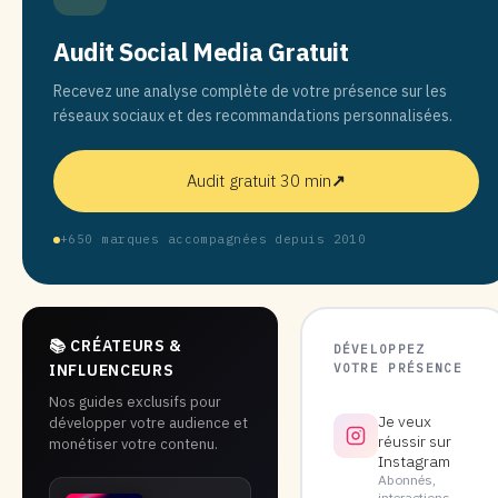
Audit Social Media Gratuit
Recevez une analyse complète de votre présence sur les
réseaux sociaux et des recommandations personnalisées.
Audit gratuit 30 min
↗
+650 marques accompagnées depuis 2010
📚 CRÉATEURS &
DÉVELOPPEZ
VOTRE PRÉSENCE
INFLUENCEURS
Nos guides exclusifs pour
Je veux
développer votre audience et
réussir sur
monétiser votre contenu.
Instagram
Abonnés,
interactions,