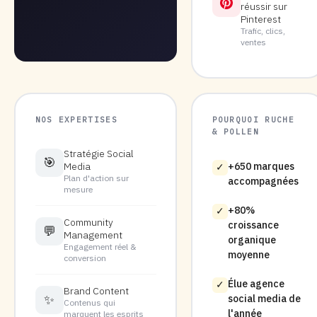
réussir sur
Pinterest
Trafic, clics,
ventes
NOS EXPERTISES
POURQUOI RUCHE
& POLLEN
Stratégie Social
🎯
Media
+650 marques
✓
Plan d'action sur
accompagnées
mesure
+80%
✓
Community
croissance
💬
Management
organique
Engagement réel &
moyenne
conversion
Élue agence
✓
Brand Content
✨
social media de
Contenus qui
l'année
marquent les esprits