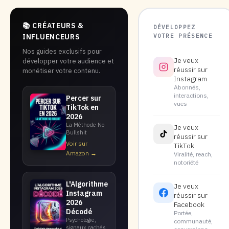
📚 CRÉATEURS &
DÉVELOPPEZ
VOTRE PRÉSENCE
INFLUENCEURS
Nos guides exclusifs pour
Je veux
développer votre audience et
réussir sur
monétiser votre contenu.
Instagram
Abonnés,
interactions,
Percer sur
vues
TikTok en
2026
La Méthode No
Je veux
Bullshit
réussir sur
Voir sur
TikTok
Amazon →
Viralité, reach,
notoriété
L'Algorithme
Je veux
Instagram
réussir sur
2026
Facebook
Décodé
Portée,
Psychologie,
communauté,
signaux cachés