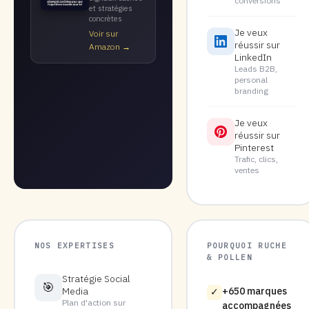
conversions
et stratégies
concrètes
Je veux
Voir sur
réussir sur
Amazon →
LinkedIn
Leads B2B,
personal
branding
Je veux
réussir sur
Pinterest
Trafic, clics,
ventes
NOS EXPERTISES
POURQUOI RUCHE
& POLLEN
Stratégie Social
🎯
Media
+650 marques
✓
Plan d'action sur
accompagnées