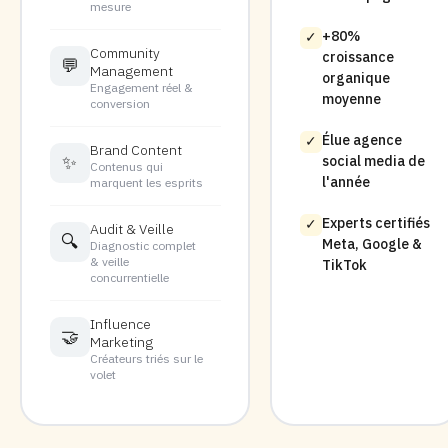
mesure
+80%
✓
Community
croissance
💬
Management
organique
Engagement réel &
moyenne
conversion
Élue agence
✓
Brand Content
✨
social media de
Contenus qui
l'année
marquent les esprits
Experts certifiés
✓
Audit & Veille
🔍
Meta, Google &
Diagnostic complet
& veille
TikTok
concurrentielle
Influence
🤝
Marketing
Créateurs triés sur le
volet