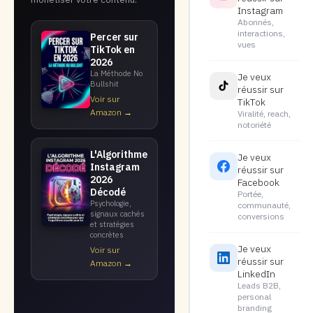
Instagram
Abonnés,
interactions,
Percer sur
vues
TikTok en
2026
La Méthode No
Je veux
Bullshit
réussir sur
Voir sur
TikTok
Amazon →
Viralité, reach,
notoriété
L'Algorithme
Je veux
Instagram
réussir sur
2026
Facebook
Décodé
Portée,
Psychologie,
communauté,
signaux cachés
conversions
et stratégies
concrètes
Je veux
Voir sur
réussir sur
Amazon →
LinkedIn
Leads B2B,
personal
branding