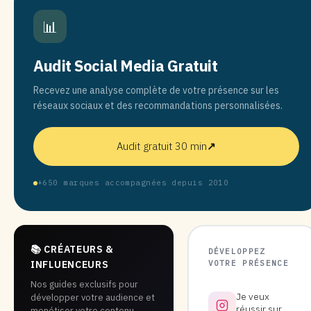
📊
Audit Social Media Gratuit
Recevez une analyse complète de votre présence sur les
réseaux sociaux et des recommandations personnalisées.
Audit gratuit 30 min
↗
+650 marques accompagnées depuis 2010
📚 CRÉATEURS &
DÉVELOPPEZ
VOTRE PRÉSENCE
INFLUENCEURS
Nos guides exclusifs pour
Je veux
développer votre audience et
réussir sur
monétiser votre contenu.