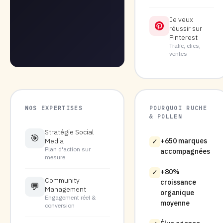
Je veux
réussir sur
Pinterest
Trafic, clics,
ventes
NOS EXPERTISES
POURQUOI RUCHE
& POLLEN
Stratégie Social
🎯
Media
+650 marques
✓
Plan d'action sur
accompagnées
mesure
+80%
✓
Community
croissance
💬
Management
organique
Engagement réel &
moyenne
conversion