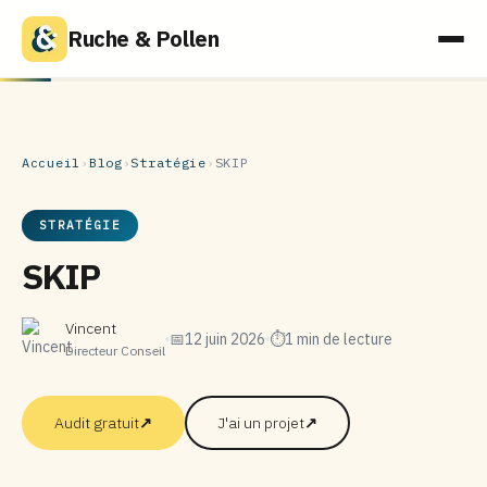
Ruche & Pollen
Accueil
›
Blog
›
Stratégie
›
SKIP
STRATÉGIE
SKIP
Vincent
📅
12 juin 2026
⏱
1 min de lecture
Directeur Conseil
Audit gratuit
↗
J'ai un projet
↗