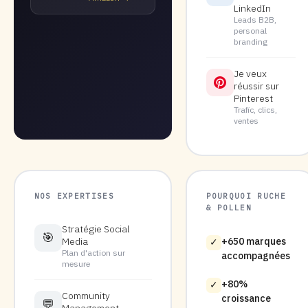
LinkedIn
Leads B2B,
personal
branding
Je veux
réussir sur
Pinterest
Trafic, clics,
ventes
NOS EXPERTISES
POURQUOI RUCHE
& POLLEN
Stratégie Social
🎯
Media
+650 marques
✓
Plan d'action sur
accompagnées
mesure
+80%
✓
Community
croissance
💬
Management