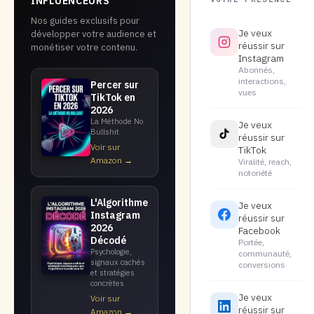
INFLUENCEURS
Nos guides exclusifs pour
Je veux
développer votre audience et
réussir sur
monétiser votre contenu.
Instagram
Abonnés,
interactions,
Percer sur
vues
TikTok en
2026
La Méthode No
Je veux
Bullshit
réussir sur
Voir sur
TikTok
Amazon →
Viralité, reach,
notoriété
L'Algorithme
Je veux
Instagram
réussir sur
2026
Facebook
Décodé
Portée,
Psychologie,
communauté,
signaux cachés
conversions
et stratégies
concrètes
Je veux
Voir sur
réussir sur
Amazon →