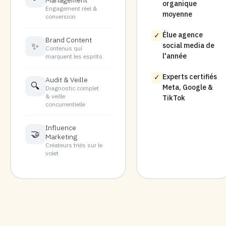
organique
Engagement réel &
moyenne
conversion
Élue agence
✓
Brand Content
✨
social media de
Contenus qui
l'année
marquent les esprits
Experts certifiés
✓
Audit & Veille
🔍
Meta, Google &
Diagnostic complet
& veille
TikTok
concurrentielle
Influence
🤝
Marketing
Créateurs triés sur le
volet