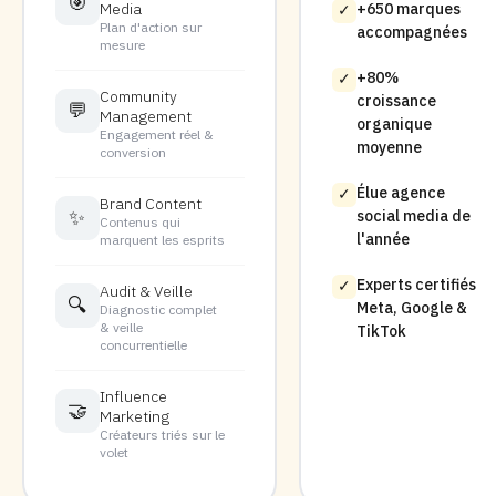
🎯
Media
+650 marques
✓
Plan d'action sur
accompagnées
mesure
+80%
✓
Community
croissance
💬
Management
organique
Engagement réel &
moyenne
conversion
Élue agence
✓
Brand Content
✨
social media de
Contenus qui
l'année
marquent les esprits
Experts certifiés
✓
Audit & Veille
🔍
Meta, Google &
Diagnostic complet
& veille
TikTok
concurrentielle
Influence
🤝
Marketing
Créateurs triés sur le
volet