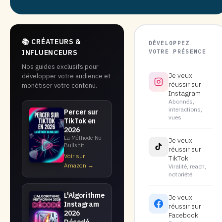
📚 CRÉATEURS &
DÉVELOPPEZ
VOTRE PRÉSENCE
INFLUENCEURS
Nos guides exclusifs pour
Je veux
développer votre audience et
réussir sur
monétiser votre contenu.
Instagram
Abonnés,
interactions,
Percer sur
vues
TikTok en
2026
La Méthode No
Je veux
Bullshit
réussir sur
Voir sur
TikTok
Amazon →
Viralité, reach,
notoriété
L'Algorithme
Je veux
Instagram
réussir sur
2026
Facebook