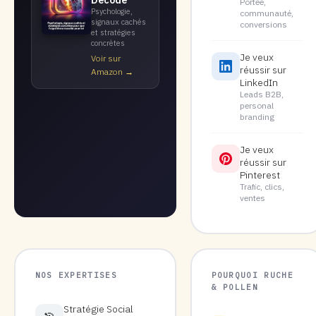
Décodé
Portée,
Psychologie,
communauté,
signaux cachés
conversions
et stratégies
concrètes
Je veux
Voir sur
réussir sur
Amazon →
LinkedIn
Leads B2B,
personal
branding
Je veux
réussir sur
Pinterest
Trafic, clics,
ventes
NOS EXPERTISES
POURQUOI RUCHE
& POLLEN
Stratégie Social