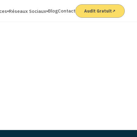
Blog
Contact
ices
Réseaux Sociaux
Audit Gratuit
↗
▾
▾