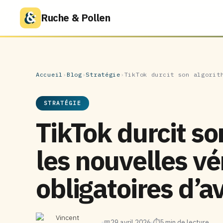
Ruche & Pollen
Accueil
›
Blog
›
Stratégie
›
TikTok durcit son algorit
STRATÉGIE
TikTok durcit so
les nouvelles vé
obligatoires d’a
Vincent
📅
29 avril 2026
⏱
5 min de lecture