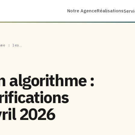
Notre Agence
Réalisations
Serv
hme : les…
n algorithme :
rifications
vril 2026