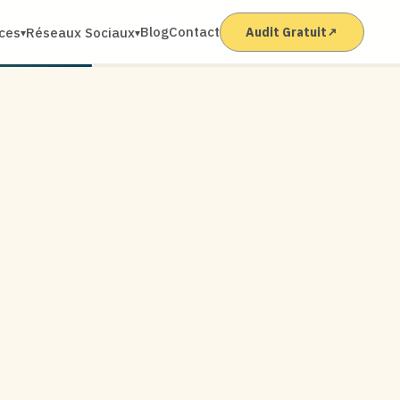
Blog
Contact
ices
Réseaux Sociaux
Audit Gratuit
↗
▾
▾