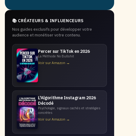
📚 CRÉATEURS & INFLUENCEURS
Nos guides exclusifs pour développer votre
audience et monétiser votre contenu.
Percer sur TikTok en 2026
La Méthode No Bullshit
Voir sur Amazon →
L'Algorithme Instagram 2026
Décodé
Psychologie, signaux cachés et stratégies
concrètes
Voir sur Amazon →