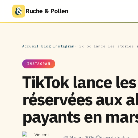
Ruche & Pollen
Accueil
›
Blog
›
Instagram
›
TikTok lance les stories 
INSTAGRAM
TikTok lance les
réservées aux 
payants en mar
Vincent
📅
24 mars 2026
⏱
6 min de lecture