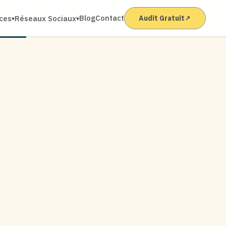
Blog
Contact
ices
Réseaux Sociaux
Audit Gratuit
↗
▾
▾