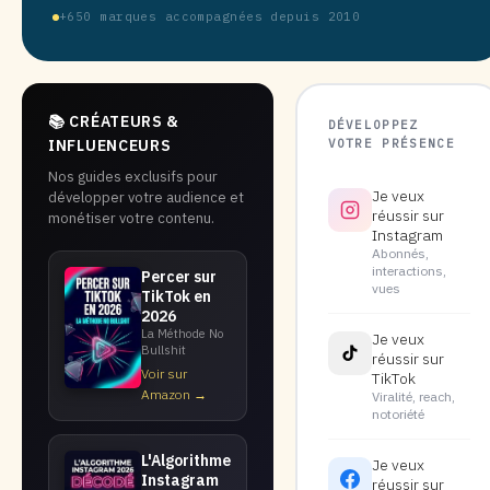
+650 marques accompagnées depuis 2010
📚 CRÉATEURS &
DÉVELOPPEZ
VOTRE PRÉSENCE
INFLUENCEURS
Nos guides exclusifs pour
Je veux
développer votre audience et
réussir sur
monétiser votre contenu.
Instagram
Abonnés,
interactions,
Percer sur
vues
TikTok en
2026
La Méthode No
Je veux
Bullshit
réussir sur
Voir sur
TikTok
Amazon →
Viralité, reach,
notoriété
L'Algorithme
Je veux
Instagram
réussir sur