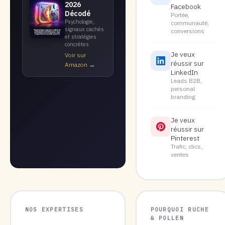
2026
Facebook
Décodé
Portée,
Psychologie,
communauté,
signaux cachés
conversions
et stratégies
concrètes
Je veux
Voir sur
réussir sur
Amazon →
LinkedIn
Leads B2B,
personal
branding
Je veux
réussir sur
Pinterest
Trafic, clics,
ventes
NOS EXPERTISES
POURQUOI RUCHE
& POLLEN