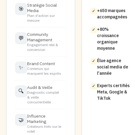
Stratégie Social
🎯
Media
+650 marques
✓
Plan d'action sur
accompagnées
mesure
+80%
✓
Community
croissance
💬
Management
organique
Engagement réel &
moyenne
conversion
Élue agence
✓
Brand Content
✨
social media de
Contenus qui
l'année
marquent les esprits
Experts certifiés
✓
Audit & Veille
🔍
Meta, Google &
Diagnostic complet
& veille
TikTok
concurrentielle
Influence
🤝
Marketing
Créateurs triés sur le
volet