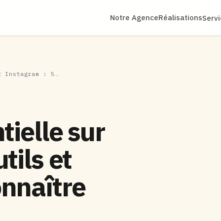
Notre Agence
Réalisations
Serv
r Instagram : 5…
tielle sur
tils et
nnaître