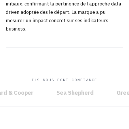
initiaux, confirmant la pertinence de l’approche data
driven adoptée dès le départ. La marque a pu
mesurer un impact concret sur ses indicateurs
business.
ILS NOUS FONT CONFIANCE
rd & Cooper
Sea Shepherd
Gree