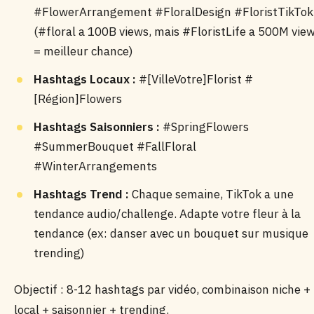
#FlowerArrangement #FloralDesign #FloristTikTok
(#floral a 100B views, mais #FloristLife a 500M vie
= meilleur chance)
Hashtags Locaux :
#[VilleVotre]Florist #
[Région]Flowers
Hashtags Saisonniers :
#SpringFlowers
#SummerBouquet #FallFloral
#WinterArrangements
Hashtags Trend :
Chaque semaine, TikTok a une
tendance audio/challenge. Adapte votre fleur à la
tendance (ex: danser avec un bouquet sur musique
trending)
Objectif : 8-12 hashtags par vidéo, combinaison niche +
local + saisonnier + trending.