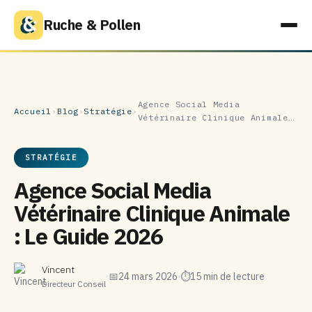
Ruche & Pollen
Agence Social Media
Accueil
›
Blog
›
Stratégie
›
Vétérinaire Clinique Animale…
STRATÉGIE
Agence Social Media
Vétérinaire Clinique Animale
: Le Guide 2026
Vincent
📅
24 mars 2026
⏱
15 min de lecture
Directeur Conseil