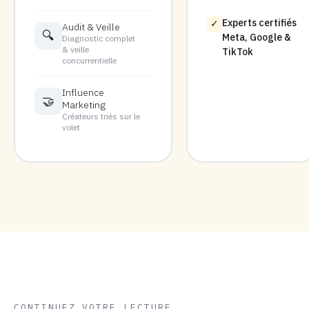
Experts certifiés
✓
Audit & Veille
🔍
Meta, Google &
Diagnostic complet
& veille
TikTok
concurrentielle
Influence
🤝
Marketing
Créateurs triés sur le
volet
CONTINUEZ VOTRE LECTURE