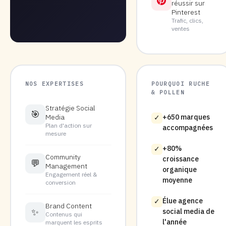
réussir sur
Pinterest
Trafic, clics,
ventes
NOS EXPERTISES
POURQUOI RUCHE
& POLLEN
Stratégie Social
🎯
Media
+650 marques
✓
Plan d'action sur
accompagnées
mesure
+80%
✓
Community
croissance
💬
Management
organique
Engagement réel &
moyenne
conversion
Élue agence
✓
Brand Content
✨
social media de
Contenus qui
l'année
marquent les esprits