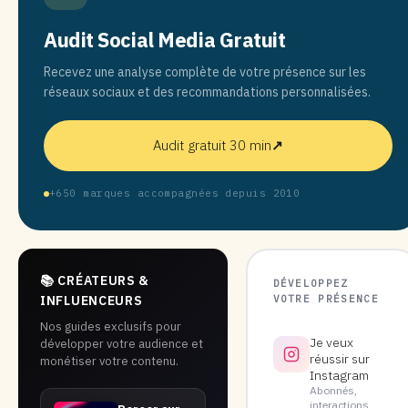
Audit Social Media Gratuit
Recevez une analyse complète de votre présence sur les
réseaux sociaux et des recommandations personnalisées.
Audit gratuit 30 min
↗
+650 marques accompagnées depuis 2010
📚 CRÉATEURS &
DÉVELOPPEZ
VOTRE PRÉSENCE
INFLUENCEURS
Nos guides exclusifs pour
Je veux
développer votre audience et
réussir sur
monétiser votre contenu.
Instagram
Abonnés,
interactions,