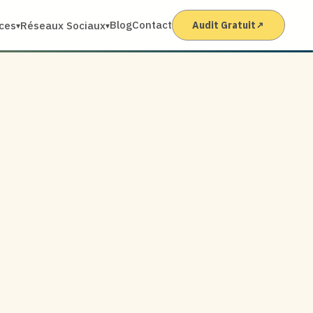
Blog
Contact
ices
Réseaux Sociaux
Audit Gratuit
↗
▾
▾