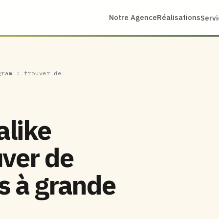
Notre Agence
Réalisations
Serv
gram : trouver de…
alike
uver de
s à grande