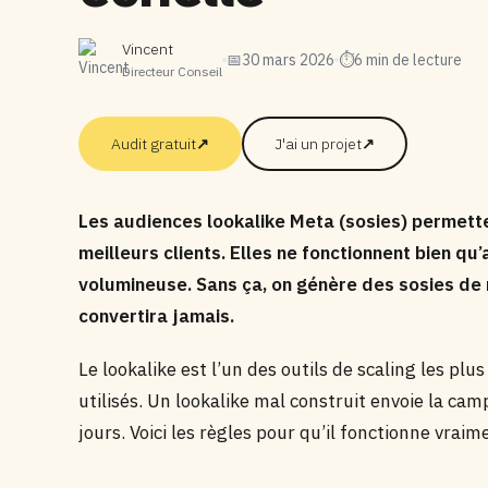
Vincent
📅
30 mars 2026
⏱
6 min de lecture
Directeur Conseil
Audit gratuit
↗
J'ai un projet
↗
Les audiences lookalike Meta (sosies) permette
meilleurs clients. Elles ne fonctionnent bien qu
volumineuse. Sans ça, on génère des sosies de m
convertira jamais.
Le lookalike est l’un des outils de scaling les plu
utilisés. Un lookalike mal construit envoie la c
jours. Voici les règles pour qu’il fonctionne vraim