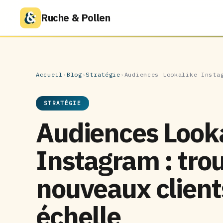
Ruche & Pollen
Accueil
›
Blog
›
Stratégie
›
Audiences Lookalike Insta
STRATÉGIE
Audiences Look
Instagram : tro
nouveaux client
échelle