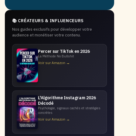
📚 CRÉATEURS & INFLUENCEURS
Nos guides exclusifs pour développer votre
audience et monétiser votre contenu.
Percer sur TikTok en 2026
La Méthode No Bullshit
Voir sur Amazon →
L'Algorithme Instagram 2026
Décodé
Psychologie, signaux cachés et stratégies
concrètes
Voir sur Amazon →