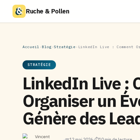
Ruche & Pollen
Accueil
›
Blog
›
Stratégie
›
LinkedIn Live : Comment O
STRATÉGIE
LinkedIn Live 
Organiser un É
Génère des Lea
Vincent
📅
12 mai 2026
⏱
10 min de lecture