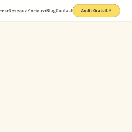
Blog
Contact
ices
Réseaux Sociaux
Audit Gratuit
↗
▾
▾