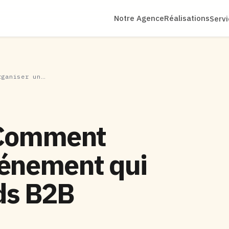
Notre Agence
Réalisations
Serv
rganiser un…
: Comment
vénement qui
ds B2B