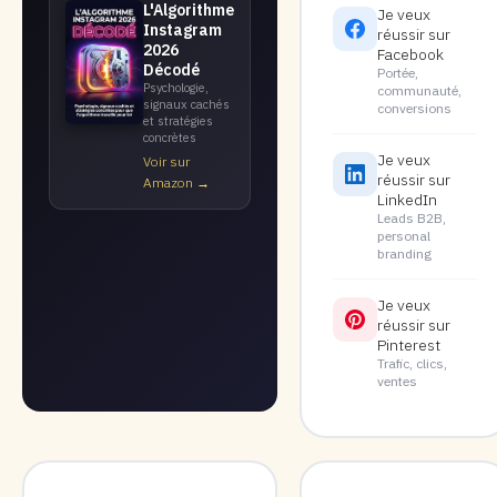
L'Algorithme
Je veux
Instagram
réussir sur
2026
Facebook
Décodé
Portée,
Psychologie,
communauté,
signaux cachés
conversions
et stratégies
concrètes
Je veux
Voir sur
réussir sur
Amazon →
LinkedIn
Leads B2B,
personal
branding
Je veux
réussir sur
Pinterest
Trafic, clics,
ventes