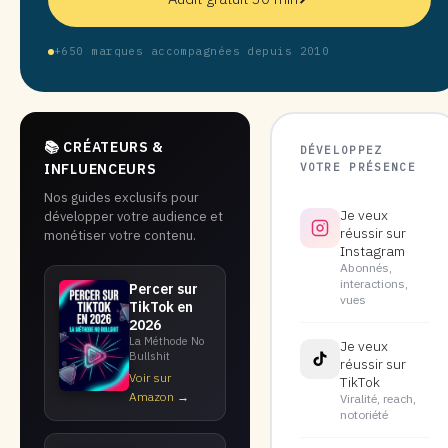
+650 marques accompagnées depuis 2010
📚 CRÉATEURS &
DÉVELOPPEZ
VOTRE PRÉSENCE
INFLUENCEURS
Nos guides exclusifs pour
Je veux
développer votre audience et
réussir sur
monétiser votre contenu.
Instagram
Abonnés,
interactions,
Percer sur
vues
TikTok en
2026
La Méthode No
Je veux
Bullshit
réussir sur
Voir sur
TikTok
Amazon →
Viralité, reach,
notoriété