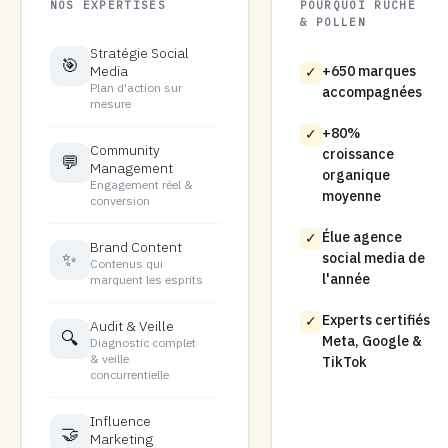
NOS EXPERTISES
POURQUOI RUCHE
& POLLEN
Stratégie Social
🎯
Media
+650 marques
✓
Plan d'action sur
accompagnées
mesure
+80%
✓
Community
croissance
💬
Management
organique
Engagement réel &
moyenne
conversion
Élue agence
✓
Brand Content
✨
social media de
Contenus qui
l'année
marquent les esprits
Experts certifiés
✓
Audit & Veille
🔍
Meta, Google &
Diagnostic complet
& veille
TikTok
concurrentielle
Influence
🤝
Marketing