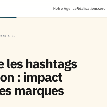
Notre Agence
Réalisations
Serv
tags à 5…
e les hashtags
ion : impact
les marques