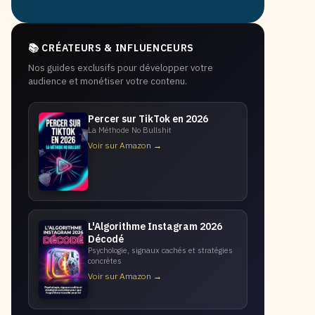
📚 CRÉATEURS & INFLUENCEURS
Nos guides exclusifs pour développer votre
audience et monétiser votre contenu.
Percer sur TikTok en 2026
La Méthode No Bullshit
Voir sur Amazon →
L'Algorithme Instagram 2026
Décodé
Psychologie, signaux cachés et stratégies
concrètes
Voir sur Amazon →