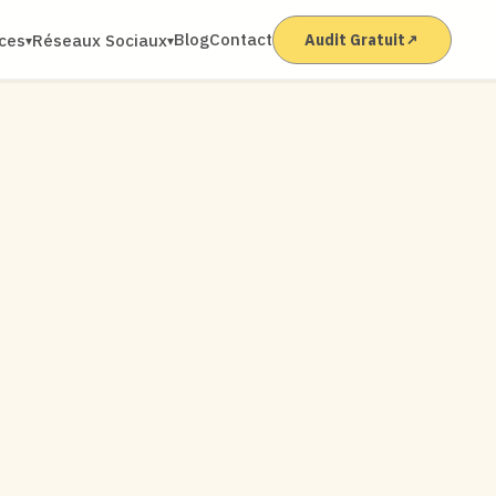
Blog
Contact
ices
Réseaux Sociaux
Audit Gratuit
↗
▾
▾