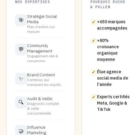
NOS EXPERTISES
POURQUOI RUCHE
& POLLEN
Stratégie Social
🎯
Media
+650 marques
✓
Plan d'action sur
accompagnées
mesure
+80%
✓
Community
croissance
💬
Management
organique
Engagement réel &
moyenne
conversion
Élue agence
✓
Brand Content
✨
social media de
Contenus qui
l'année
marquent les esprits
Experts certifiés
✓
Audit & Veille
🔍
Meta, Google &
Diagnostic complet
& veille
TikTok
concurrentielle
Influence
🤝
Marketing