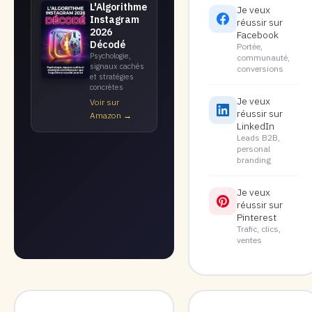
L'Algorithme
Je veux
Instagram
réussir sur
2026
Facebook
Décodé
Portée,
Psychologie,
communauté,
signaux cachés
conversions
et stratégies
concrètes
Je veux
Voir sur
réussir sur
Amazon →
LinkedIn
Leads B2B,
personal
branding
Je veux
réussir sur
Pinterest
Trafic, clics,
ventes