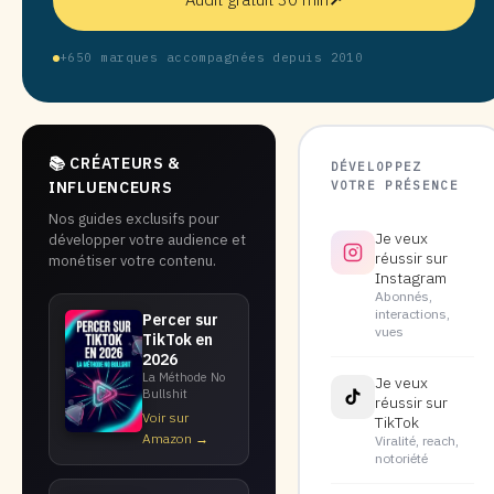
+650 marques accompagnées depuis 2010
📚 CRÉATEURS &
DÉVELOPPEZ
VOTRE PRÉSENCE
INFLUENCEURS
Nos guides exclusifs pour
Je veux
développer votre audience et
réussir sur
monétiser votre contenu.
Instagram
Abonnés,
interactions,
Percer sur
vues
TikTok en
2026
La Méthode No
Je veux
Bullshit
réussir sur
Voir sur
TikTok
Amazon →
Viralité, reach,
notoriété