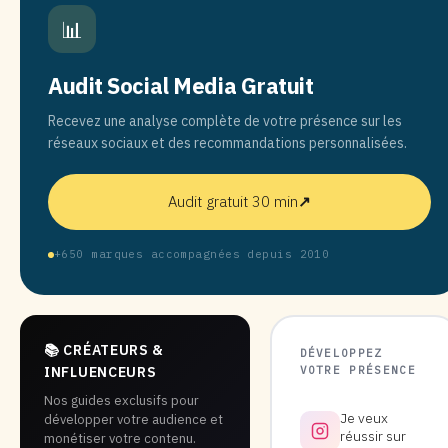
📊
Audit Social Media Gratuit
Recevez une analyse complète de votre présence sur les
réseaux sociaux et des recommandations personnalisées.
Audit gratuit 30 min
↗
+650 marques accompagnées depuis 2010
📚 CRÉATEURS &
DÉVELOPPEZ
VOTRE PRÉSENCE
INFLUENCEURS
Nos guides exclusifs pour
Je veux
développer votre audience et
réussir sur
monétiser votre contenu.