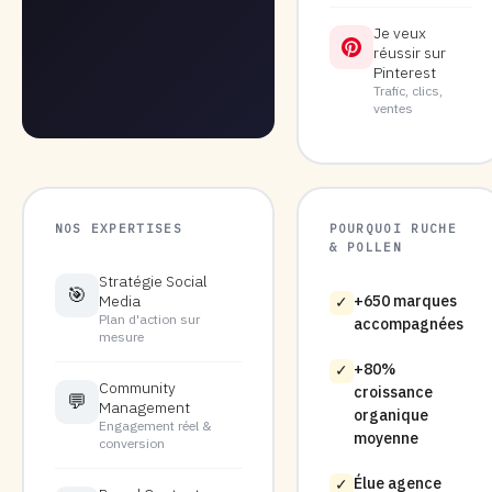
Je veux
réussir sur
Pinterest
Trafic, clics,
ventes
NOS EXPERTISES
POURQUOI RUCHE
& POLLEN
Stratégie Social
🎯
Media
+650 marques
✓
Plan d'action sur
accompagnées
mesure
+80%
✓
Community
croissance
💬
Management
organique
Engagement réel &
moyenne
conversion
Élue agence
✓