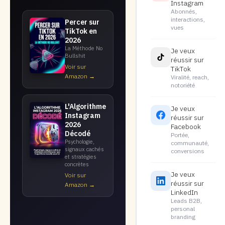
Instagram
Abonnés,
interactions,
Percer sur
vues
TikTok en
2026
La Méthode No
Je veux
Bullshit
réussir sur
Voir sur
TikTok
Amazon →
Viralité, reach,
notoriété
L'Algorithme
Je veux
Instagram
réussir sur
2026
Facebook
Décodé
Portée,
Psychologie,
communauté,
signaux cachés
conversions
et stratégies
concrètes
Je veux
Voir sur
réussir sur
Amazon →
LinkedIn
Leads B2B,
personal
branding