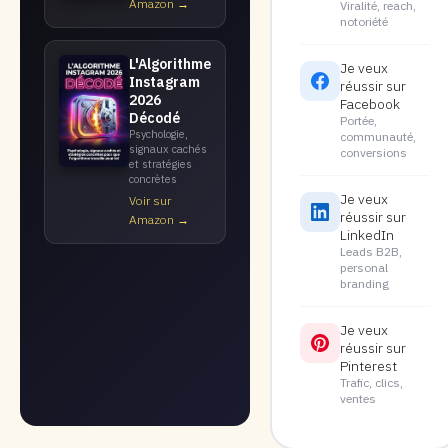
Amazon →
Viralité, reach,
notoriété
L'Algorithme
Je veux
Instagram
réussir sur
2026
Facebook
Décodé
Portée,
Psychologie,
communauté,
signaux cachés
conversions
et stratégies
concrètes
Je veux
Voir sur
réussir sur
Amazon →
LinkedIn
Leads B2B,
personal
branding
Je veux
réussir sur
Pinterest
Trafic, clics,
ventes