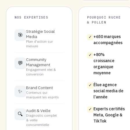
NOS EXPERTISES
POURQUOI RUCHE
& POLLEN
Stratégie Social
🎯
Media
+650 marques
✓
Plan d'action sur
accompagnées
mesure
+80%
✓
Community
croissance
💬
Management
organique
Engagement réel &
moyenne
conversion
Élue agence
✓
Brand Content
✨
social media de
Contenus qui
l'année
marquent les esprits
Experts certifiés
✓
Audit & Veille
🔍
Meta, Google &
Diagnostic complet
& veille
TikTok
concurrentielle