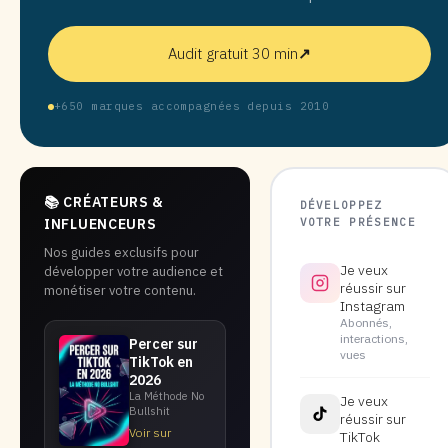
Audit gratuit 30 min
↗
+650 marques accompagnées depuis 2010
📚 CRÉATEURS &
DÉVELOPPEZ
VOTRE PRÉSENCE
INFLUENCEURS
Nos guides exclusifs pour
Je veux
développer votre audience et
réussir sur
monétiser votre contenu.
Instagram
Abonnés,
interactions,
Percer sur
vues
TikTok en
2026
La Méthode No
Je veux
Bullshit
réussir sur
Voir sur
TikTok