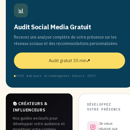
📊
Audit Social Media Gratuit
Recevez une analyse complète de votre présence sur les
réseaux sociaux et des recommandations personnalisées.
Audit gratuit 30 min
↗
+650 marques accompagnées depuis 2010
📚 CRÉATEURS &
DÉVELOPPEZ
VOTRE PRÉSENCE
INFLUENCEURS
Nos guides exclusifs pour
Je veux
développer votre audience et
réussir sur
monétiser votre contenu.