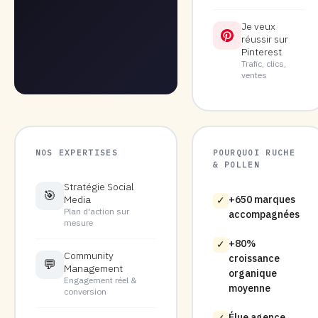
Je veux
réussir sur
Pinterest
Trafic, clics,
ventes
NOS EXPERTISES
POURQUOI RUCHE
& POLLEN
Stratégie Social
🎯
Media
+650 marques
✓
Plan d'action sur
accompagnées
mesure
+80%
✓
Community
croissance
💬
Management
organique
Engagement réel &
moyenne
conversion
Élue agence