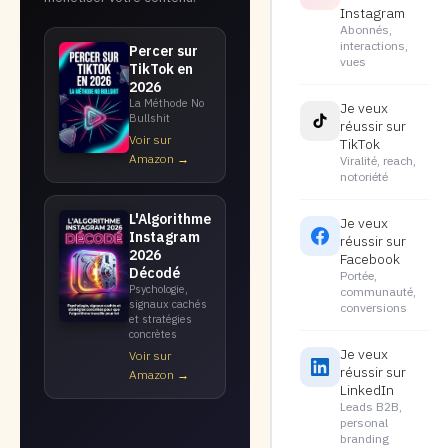
Instagram
Abonnés,
interactions,
Percer sur
vues
TikTok en
2026
La Méthode No
Je veux
Bullshit
réussir sur
Voir sur
TikTok
Amazon →
Viralité, reach,
notoriété
L'Algorithme
Je veux
Instagram
réussir sur
2026
Facebook
Décodé
Portée,
Psychologie,
communauté,
signaux cachés
conversions
et stratégies
concrètes
Je veux
Voir sur
réussir sur
Amazon →
LinkedIn
Leads B2B,
personal
branding