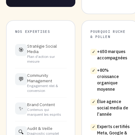
NOS EXPERTISES
POURQUOI RUCHE
& POLLEN
Stratégie Social
🎯
Media
+650 marques
✓
Plan d'action sur
accompagnées
mesure
+80%
✓
Community
croissance
💬
Management
organique
Engagement réel &
moyenne
conversion
Élue agence
✓
Brand Content
✨
social media de
Contenus qui
l'année
marquent les esprits
Experts certifiés
✓
Audit & Veille
🔍
Meta, Google &
Diagnostic complet