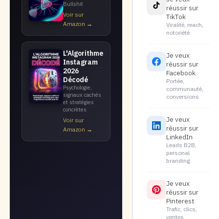
Bullshit
réussir sur
Voir sur
TikTok
Amazon →
Viralité, reach,
notoriété
L'Algorithme
Je veux
Instagram
réussir sur
2026
Facebook
Décodé
Portée,
Psychologie,
communauté,
signaux cachés
conversions
et stratégies
concrètes
Je veux
Voir sur
réussir sur
Amazon →
LinkedIn
Leads B2B,
personal
branding
Je veux
réussir sur
Pinterest
Trafic, clics,
ventes