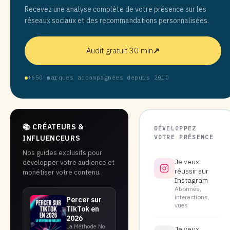
Recevez une analyse complète de votre présence sur les
réseaux sociaux et des recommandations personnalisées.
Audit gratuit 30 min
↗
+650 marques accompagnées depuis 2010
📚 CRÉATEURS &
DÉVELOPPEZ
VOTRE PRÉSENCE
INFLUENCEURS
Nos guides exclusifs pour
Je veux
développer votre audience et
réussir sur
monétiser votre contenu.
Instagram
Abonnés,
interactions,
Percer sur
vues
TikTok en
2026
La Méthode No
Je veux