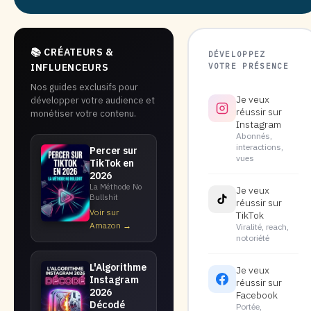
📚 CRÉATEURS &
DÉVELOPPEZ
VOTRE PRÉSENCE
INFLUENCEURS
Nos guides exclusifs pour
Je veux
développer votre audience et
réussir sur
monétiser votre contenu.
Instagram
Abonnés,
interactions,
Percer sur
vues
TikTok en
2026
La Méthode No
Je veux
Bullshit
réussir sur
Voir sur
TikTok
Amazon →
Viralité, reach,
notoriété
L'Algorithme
Je veux
Instagram
réussir sur
2026
Facebook
Décodé
Portée,