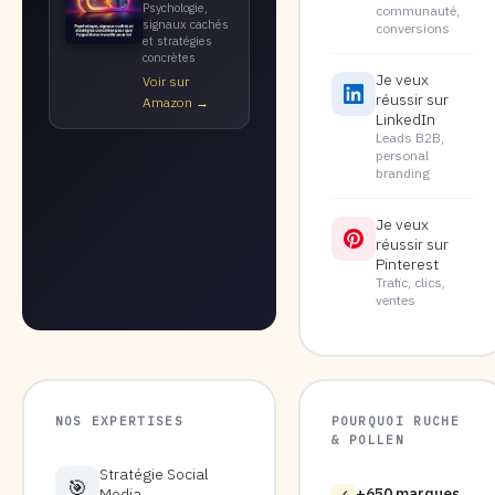
Psychologie,
communauté,
signaux cachés
conversions
et stratégies
concrètes
Je veux
Voir sur
réussir sur
Amazon →
LinkedIn
Leads B2B,
personal
branding
Je veux
réussir sur
Pinterest
Trafic, clics,
ventes
NOS EXPERTISES
POURQUOI RUCHE
& POLLEN
Stratégie Social
🎯
Media
+650 marques