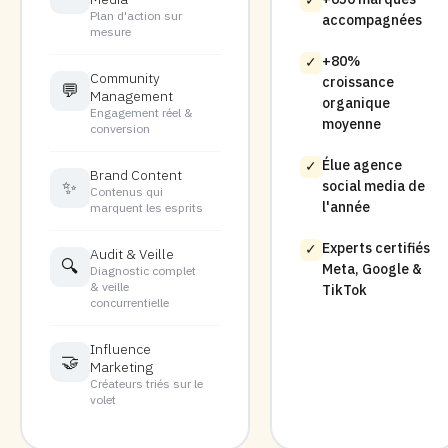
✓
Plan d'action sur
accompagnées
mesure
+80%
✓
Community
croissance
💬
Management
organique
Engagement réel &
moyenne
conversion
Élue agence
✓
Brand Content
✨
social media de
Contenus qui
l'année
marquent les esprits
Experts certifiés
✓
Audit & Veille
🔍
Meta, Google &
Diagnostic complet
& veille
TikTok
concurrentielle
Influence
🤝
Marketing
Créateurs triés sur le
volet