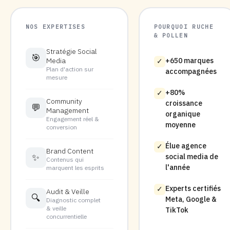
NOS EXPERTISES
POURQUOI RUCHE
& POLLEN
Stratégie Social
🎯
Media
+650 marques
✓
Plan d'action sur
accompagnées
mesure
+80%
✓
Community
croissance
💬
Management
organique
Engagement réel &
moyenne
conversion
Élue agence
✓
Brand Content
✨
social media de
Contenus qui
l'année
marquent les esprits
Experts certifiés
✓
Audit & Veille
🔍
Meta, Google &
Diagnostic complet
& veille
TikTok
concurrentielle