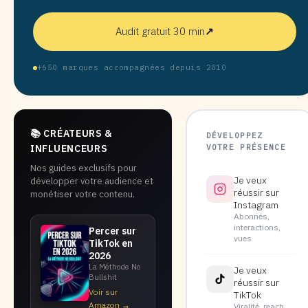
Audit gratuit 30 min
↗
+650 marques accompagnées depuis 2010
📚 CRÉATEURS &
DÉVELOPPEZ
VOTRE PRÉSENCE
INFLUENCEURS
Nos guides exclusifs pour
Je veux
développer votre audience et
réussir sur
monétiser votre contenu.
Instagram
Abonnés,
interactions,
Percer sur
vues
TikTok en
2026
La Méthode No
Je veux
Bullshit
réussir sur
Voir sur
TikTok
Amazon →
Viralité, reach,