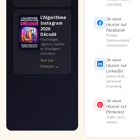
notoriété
L'Algorithme
Je veux
Instagram
réussir sur
2026
Facebook
Décodé
Portée,
Psychologie,
communauté,
signaux cachés
conversions
et stratégies
concrètes
Je veux
Voir sur
réussir sur
Amazon →
LinkedIn
Leads B2B,
personal
branding
Je veux
réussir sur
Pinterest
Trafic, clics,
ventes